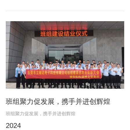
班组聚力促发展，携手并进创辉煌
班组聚力促发展，携手并进创辉煌
2024