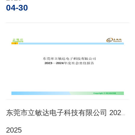
04-30
东莞市立敏达电子科技有限公司 2023—2024年度社会责任报告
2025