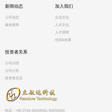
新闻动态
加入我们
公司动态
企业文化
媒体新闻
人才文化
人才招聘
培训&发展
投资者关系
公司治理
公司公告
投资者交流
电话：+86 0769-89255001 89255009