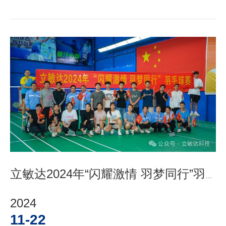
立敏达2024年“闪耀激情 羽梦同行”羽毛球赛
2024
11-22