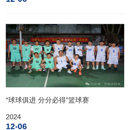
“球球俱进 分分必得”篮球赛
2024
12-06