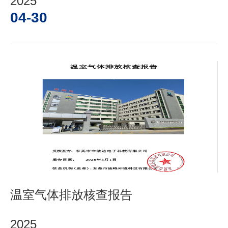
2025
04-30
温室气体排放核查报告
2025