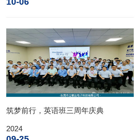
10-06
筑梦前行，英语班三周年庆典
2024
09-25