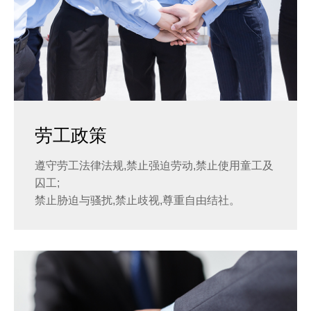
劳工政策
遵守劳工法律法规,禁止强迫劳动,禁止使用童工及
囚工;
禁止胁迫与骚扰,禁止歧视,尊重自由结社。